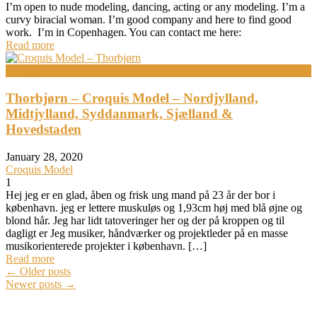
I’m open to nude modeling, dancing, acting or any modeling. I’m a
curvy biracial woman. I’m good company and here to find good
work. I’m in Copenhagen. You can contact me here:
Read more
Bodypainting
Thorbjørn – Croquis Model – Nordjylland,
Midtjylland, Syddanmark, Sjælland &
Hovedstaden
January 28, 2020
Croquis Model
1
Hej jeg er en glad, åben og frisk ung mand på 23 år der bor i
københavn. jeg er lettere muskuløs og 1,93cm høj med blå øjne og
blond hår. Jeg har lidt tatoveringer her og der på kroppen og til
dagligt er Jeg musiker, håndværker og projektleder på en masse
musikorienterede projekter i københavn. […]
Read more
Posts
←
Older posts
Newer posts
→
navigation