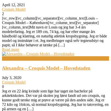
April 12, 2021
Croquis Model
2
[vc_row][vc_column][vc_separator][vc_column_text]Louis –
Croquis Model – København[/vc_column_text][vc_separator]
[vc_column_text]Mit navn er Louis og jeg har 3-4 års
modelerfaring. Jeg er 189 cm, 74 kg, og har efter mange års
håndbold og klatring, en naturlig atletisk kropsbygning. Jeg er både
model og instruktør i et. Jeg medbringer også selv tegneudstyr og
papir, så I ikke behøver at tænke på […]
Read more
Bodypainting
Alexandra – Croquis Model – Hovedstaden
July 3, 2020
Croquis Model
0
Jeg er en 22 årig kvinde som lige har taget sin bachelor på
arkitektskolen. Det var på skolen jeg først fandt ud om croquis, og
kunne godt tænke mig at prøve at værre på den anden side. Jeg er
72 kilo og 164cm, så normal kropsbygning. Jeg har to tatovering, en
på armen og en […]