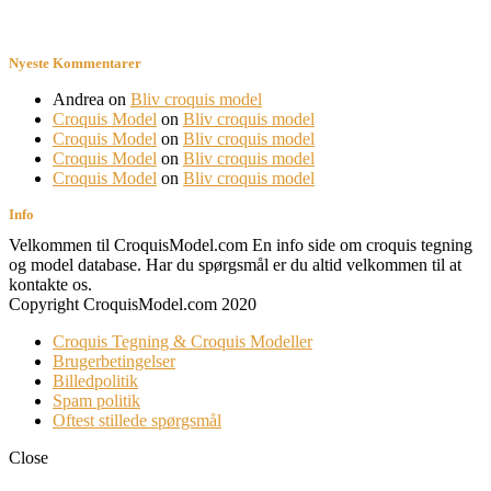
Nyeste Kommentarer
Andrea
on
Bliv croquis model
Croquis Model
on
Bliv croquis model
Croquis Model
on
Bliv croquis model
Croquis Model
on
Bliv croquis model
Croquis Model
on
Bliv croquis model
Info
Velkommen til CroquisModel.com En info side om croquis tegning
og model database. Har du spørgsmål er du altid velkommen til at
kontakte os.
Copyright CroquisModel.com 2020
Croquis Tegning & Croquis Modeller
Brugerbetingelser
Billedpolitik
Spam politik
Oftest stillede spørgsmål
Close