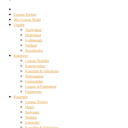
Croquis Tegning
Bliv Croquis Model
Område
Nordjylland
Midtjylland
Syddanmark
Sjælland
Hovedstaden
Kategorier
Croquis Modeller
Kunstprojekter
Kunstfilm & Videokunst
Bodypainting
Fotomodeller
Croquis til Polterabend
Firmaevents
Kunstnere
Croquis Tegning
Maleri
Bodypaint
Skulptur
Fotografer
Kunstfilm & Videokunst