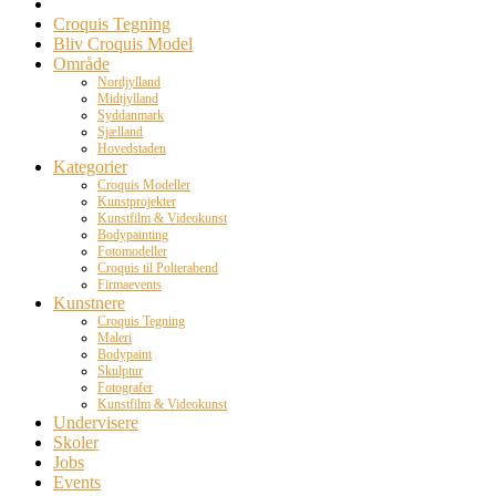
Croquis Tegning
Bliv Croquis Model
Område
Nordjylland
Midtjylland
Syddanmark
Sjælland
Hovedstaden
Kategorier
Croquis Modeller
Kunstprojekter
Kunstfilm & Videokunst
Bodypainting
Fotomodeller
Croquis til Polterabend
Firmaevents
Kunstnere
Croquis Tegning
Maleri
Bodypaint
Skulptur
Fotografer
Kunstfilm & Videokunst
Undervisere
Skoler
Jobs
Events