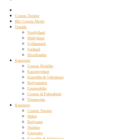
Croquis Tegning
Bliv Croquis Model
Område
Nordjylland
Midtjylland
Syddanmark
Sjælland
Hovedstaden
Kategorier
Croquis Modeller
Kunstprojekter
Kunstfilm & Videokunst
Bodypainting
Fotomodeller
Croquis til Polterabend
Firmaevents
Kunstnere
Croquis Tegning
Maleri
Bodypaint
Skulptur
Fotografer
Kunstfilm & Videokunst