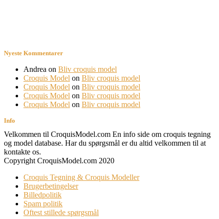
Nyeste Kommentarer
Andrea
on
Bliv croquis model
Croquis Model
on
Bliv croquis model
Croquis Model
on
Bliv croquis model
Croquis Model
on
Bliv croquis model
Croquis Model
on
Bliv croquis model
Info
Velkommen til CroquisModel.com En info side om croquis tegning
og model database. Har du spørgsmål er du altid velkommen til at
kontakte os.
Copyright CroquisModel.com 2020
Croquis Tegning & Croquis Modeller
Brugerbetingelser
Billedpolitik
Spam politik
Oftest stillede spørgsmål