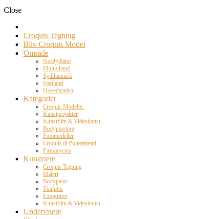
Close
Croquis Tegning
Bliv Croquis Model
Område
Nordjylland
Midtjylland
Syddanmark
Sjælland
Hovedstaden
Kategorier
Croquis Modeller
Kunstprojekter
Kunstfilm & Videokunst
Bodypainting
Fotomodeller
Croquis til Polterabend
Firmaevents
Kunstnere
Croquis Tegning
Maleri
Bodypaint
Skulptur
Fotografer
Kunstfilm & Videokunst
Undervisere