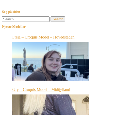
navigation
Søg på siden
Search
for:
Nyeste Modeller
Freja – Croquis Model – Hovedstaden
Gry – Croquis Model – Midtjylland