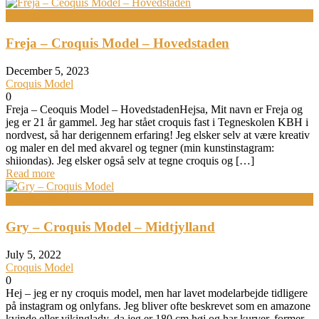
Bodypainting
Freja – Croquis Model – Hovedstaden
December 5, 2023
Croquis Model
0
Freja – Ceoquis Model – HovedstadenHejsa, Mit navn er Freja og
jeg er 21 år gammel. Jeg har stået croquis fast i Tegneskolen KBH i
nordvest, så har derigennem erfaring! Jeg elsker selv at være kreativ
og maler en del med akvarel og tegner (min kunstinstagram:
shiiondas). Jeg elsker også selv at tegne croquis og […]
Read more
Bodypainting
Gry – Croquis Model – Midtjylland
July 5, 2022
Croquis Model
0
Hej – jeg er ny croquis model, men har lavet modelarbejde tidligere
på instagram og onlyfans. Jeg bliver ofte beskrevet som en amazone
kvinde eller vikinglady, da jeg er 180 cm høj og har kurver, former