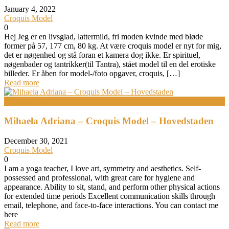
January 4, 2022
Croquis Model
0
Hej Jeg er en livsglad, lattermild, fri moden kvinde med bløde
former på 57, 177 cm, 80 kg. At være croquis model er nyt for mig,
det er nøgenhed og stå foran et kamera dog ikke. Er spirituel,
nøgenbader og tantrikker(til Tantra), stået model til en del erotiske
billeder. Er åben for model-/foto opgaver, croquis, […]
Read more
Croquis Model
Mihaela Adriana – Croquis Model – Hovedstaden
December 30, 2021
Croquis Model
0
I am a yoga teacher, I love art, symmetry and aesthetics. Self-
possessed and professional, with great care for hygiene and
appearance. Ability to sit, stand, and perform other physical actions
for extended time periods Excellent communication skills through
email, telephone, and face-to-face interactions. You can contact me
here
Read more