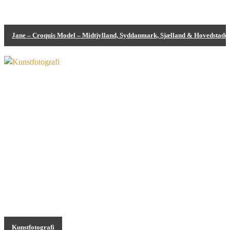
Jane – Croquis Model – Midtjylland, Syddanmark, Sjælland & Hovedstade
Bodypainting
Kunstfotografi