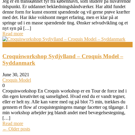
Jeg er en transkønnet fyr fra københavn, som studere på nuværende
tidspunkt. Er uddannet beklædningshåndværker. Har altid fundet
denne form for kunst enormt spændende og vil gerne prøve kræfter
med det. Har ikke voldsomt meget erfaring, men er klar på at
springe ud i en masse spændende ting. Ønsker selvudvikling og et
nyt syn på […]
Read more
Croquis Model
Croquisworkshop Sydjylland – Croquis Model –
Syddanmark
June 30, 2021
Croquis Model
0
Croquisworkshop En Croquis workshop er en Tour de force ind i
din egen kreativitet og sanselighed. Hvad end du er vandt tegner,
eller er helt ny. Alle kan være med og på blot 75 min, trækkes du
gennem et flow af croquistegningens mange facetter og tilgange. I
min workshop arbejder jeg blandt andet med bevægelsestegning,
[…]
Read more
Posts
←
Older posts