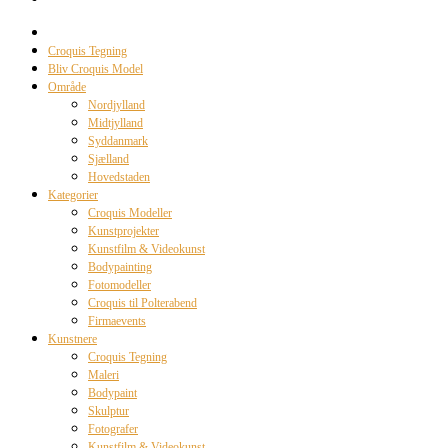
Croquis Tegning
Bliv Croquis Model
Område
Nordjylland
Midtjylland
Syddanmark
Sjælland
Hovedstaden
Kategorier
Croquis Modeller
Kunstprojekter
Kunstfilm & Videokunst
Bodypainting
Fotomodeller
Croquis til Polterabend
Firmaevents
Kunstnere
Croquis Tegning
Maleri
Bodypaint
Skulptur
Fotografer
Kunstfilm & Videokunst