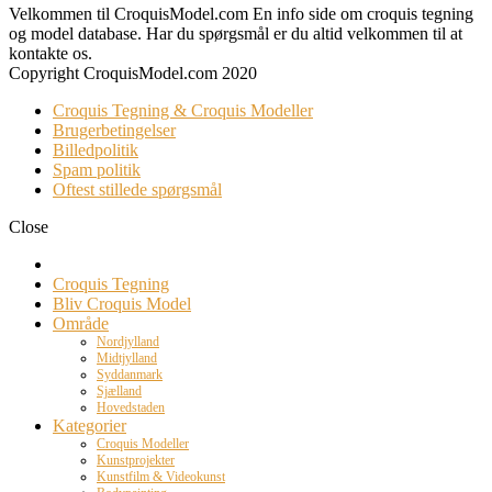
Velkommen til CroquisModel.com En info side om croquis tegning
og model database. Har du spørgsmål er du altid velkommen til at
kontakte os.
Copyright CroquisModel.com 2020
Croquis Tegning & Croquis Modeller
Brugerbetingelser
Billedpolitik
Spam politik
Oftest stillede spørgsmål
Close
Croquis Tegning
Bliv Croquis Model
Område
Nordjylland
Midtjylland
Syddanmark
Sjælland
Hovedstaden
Kategorier
Croquis Modeller
Kunstprojekter
Kunstfilm & Videokunst