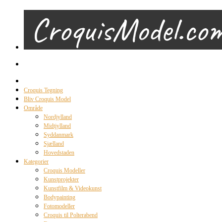
Croquis Tegning
Bliv Croquis Model
Område
Nordjylland
Midtjylland
Syddanmark
Sjælland
Hovedstaden
Kategorier
Croquis Modeller
Kunstprojekter
Kunstfilm & Videokunst
Bodypainting
Fotomodeller
Croquis til Polterabend