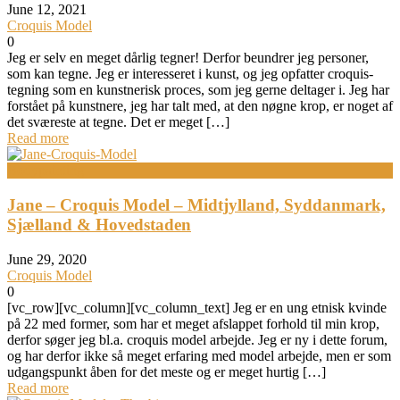
June 12, 2021
Croquis Model
0
Jeg er selv en meget dårlig tegner! Derfor beundrer jeg personer,
som kan tegne. Jeg er interesseret i kunst, og jeg opfatter croquis-
tegning som en kunstnerisk proces, som jeg gerne deltager i. Jeg har
forstået på kunstnere, jeg har talt med, at den nøgne krop, er noget af
det sværeste at tegne. Det er meget […]
Read more
Bodypainting
Jane – Croquis Model – Midtjylland, Syddanmark,
Sjælland & Hovedstaden
June 29, 2020
Croquis Model
0
[vc_row][vc_column][vc_column_text] Jeg er en ung etnisk kvinde
på 22 med former, som har et meget afslappet forhold til min krop,
derfor søger jeg bl.a. croquis model arbejde. Jeg er ny i dette forum,
og har derfor ikke så meget erfaring med model arbejde, men er som
udgangspunkt åben for det meste og er meget hurtig […]
Read more