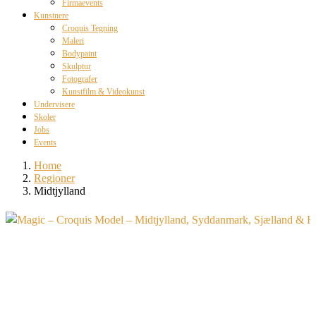
Firmaevents
Kunstnere
Croquis Tegning
Maleri
Bodypaint
Skulptur
Fotografer
Kunstfilm & Videokunst
Undervisere
Skoler
Jobs
Events
Home
Regioner
Midtjylland