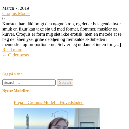
March 7, 2019
Croquis Model
0
Kunsten har altid brugt den nøgne krop, og det er betagende hvor
smuk en figur kan tage sig ud med former, flommer, muskler og
kurver. Croquis er form mig slet ikke erotisk, men en metode at se
bag det åbenlyse, gribe detaljen og fremkalde skønheden i
mennesket og proportionerne. Selv er jeg uddannet inden for […]
Read more
Posts
←
Older posts
navigation
Søg på siden
Search
for:
Nyeste Modeller
Freja – Croquis Model – Hovedstaden