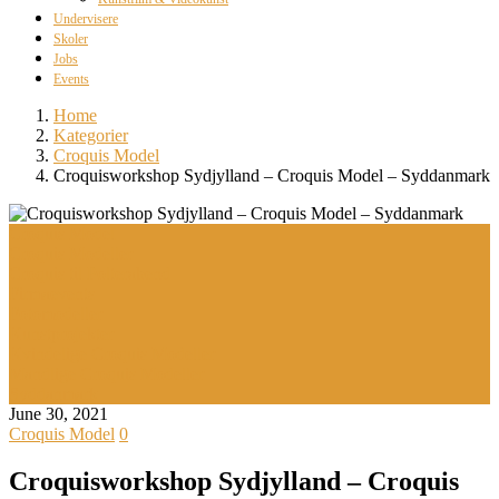
Undervisere
Skoler
Jobs
Events
Home
Kategorier
Croquis Model
Croquisworkshop Sydjylland – Croquis Model – Syddanmark
Croquis Model
Croquis Modeller
Croquis til Polterabend
Firmaevents
Fotomodeller
Kunstprojekter
Kvindelige Croquis Modeller
Mandlige Croquis Modeller
Syddanmark
June 30, 2021
Croquis Model
0
Croquisworkshop Sydjylland – Croquis