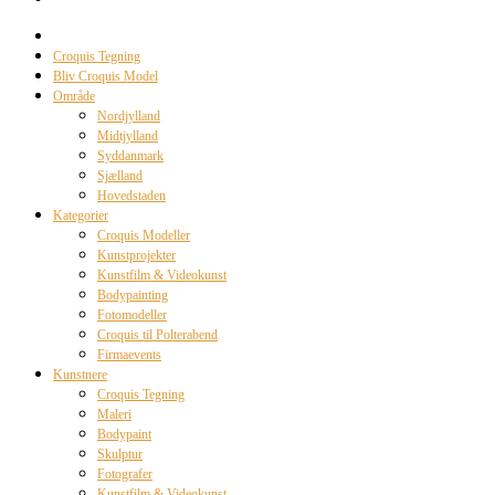
Croquis Tegning
Bliv Croquis Model
Område
Nordjylland
Midtjylland
Syddanmark
Sjælland
Hovedstaden
Kategorier
Croquis Modeller
Kunstprojekter
Kunstfilm & Videokunst
Bodypainting
Fotomodeller
Croquis til Polterabend
Firmaevents
Kunstnere
Croquis Tegning
Maleri
Bodypaint
Skulptur
Fotografer
Kunstfilm & Videokunst