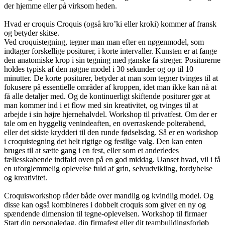
der hjemme eller på virksom heden.
Hvad er croquis Croquis (også kro’ki eller kroki) kommer af fransk
og betyder skitse.
Ved croquistegning, tegner man man efter en nøgenmodel, som
indtager forskellige positurer, i korte intervaller. Kunsten er at fange
den anatomiske krop i sin tegning med ganske få streger. Positurerne
holdes typisk af den nøgne model i 30 sekunder og op til 10
minutter. De korte positurer, betyder at man som tegner tvinges til at
fokusere på essentielle områder af kroppen, idet man ikke kan nå at
få alle detaljer med. Og de kontinuerligt skiftende positurer gør at
man kommer ind i et flow med sin kreativitet, og tvinges til at
arbejde i sin højre hjernehalvdel. Workshop til privatfest. Om der er
tale om en hyggelig venindeaften, en overraskende polterabend,
eller det sidste krydderi til den runde fødselsdag. Så er en workshop
i croquistegning det helt rigtige og festlige valg. Den kan enten
bruges til at sætte gang i en fest, eller som et anderledes
fællesskabende indfald oven på en god middag. Uanset hvad, vil i få
en uforglemmelig oplevelse fuld af grin, selvudvikling, fordybelse
og kreativitet.
Croquisworkshop råder både over mandlig og kvindlig model. Og
disse kan også kombineres i dobbelt croquis som giver en ny og
spændende dimension til tegne-oplevelsen. Workshop til firmaer
Start din personaledag, din firmafest eller dit teambuildingsforløb