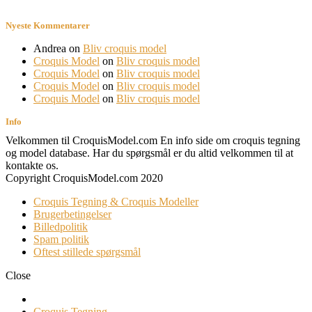
Nyeste Kommentarer
Andrea
on
Bliv croquis model
Croquis Model
on
Bliv croquis model
Croquis Model
on
Bliv croquis model
Croquis Model
on
Bliv croquis model
Croquis Model
on
Bliv croquis model
Info
Velkommen til CroquisModel.com En info side om croquis tegning
og model database. Har du spørgsmål er du altid velkommen til at
kontakte os.
Copyright CroquisModel.com 2020
Croquis Tegning & Croquis Modeller
Brugerbetingelser
Billedpolitik
Spam politik
Oftest stillede spørgsmål
Close
Croquis Tegning