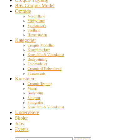
Bliv Croquis Model
Område
Nordjylland
Midtjylland
Syddanmark
Sjælland
Hovedstaden
Kategorier
Croquis Modeller
Kunstprojekter
Kunstfilm & Videokunst
Bodypainting
Fotomodeller
Croquis til Polterabend
Firmaevents
Kunstnere
Croquis Tegning
Maleri
Bodypaint
Skulptur
Fotografer
Kunstfilm & Videokunst
Undervisere
Skoler
Jobs
Events