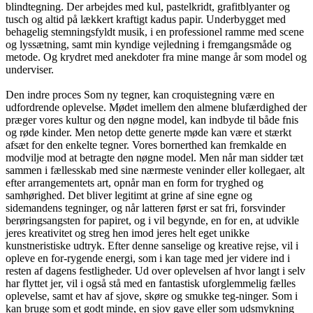
blindtegning. Der arbejdes med kul, pastelkridt, grafitblyanter og
tusch og altid på lækkert kraftigt kadus papir. Underbygget med
behagelig stemningsfyldt musik, i en professionel ramme med scene
og lyssætning, samt min kyndige vejledning i fremgangsmåde og
metode. Og krydret med anekdoter fra mine mange år som model og
underviser.
Den indre proces Som ny tegner, kan croquistegning være en
udfordrende oplevelse. Mødet imellem den almene blufærdighed der
præger vores kultur og den nøgne model, kan indbyde til både fnis
og røde kinder. Men netop dette generte møde kan være et stærkt
afsæt for den enkelte tegner. Vores bornerthed kan fremkalde en
modvilje mod at betragte den nøgne model. Men når man sidder tæt
sammen i fællesskab med sine nærmeste veninder eller kollegaer, alt
efter arrangementets art, opnår man en form for tryghed og
samhørighed. Det bliver legitimt at grine af sine egne og
sidemandens tegninger, og når latteren først er sat fri, forsvinder
berøringsangsten for papiret, og i vil begynde, en for en, at udvikle
jeres kreativitet og streg hen imod jeres helt eget unikke
kunstneristiske udtryk. Efter denne sanselige og kreative rejse, vil i
opleve en for-rygende energi, som i kan tage med jer videre ind i
resten af dagens festligheder. Ud over oplevelsen af hvor langt i selv
har flyttet jer, vil i også stå med en fantastisk uforglemmelig fælles
oplevelse, samt et hav af sjove, skøre og smukke teg-ninger. Som i
kan bruge som et godt minde, en sjov gave eller som udsmykning