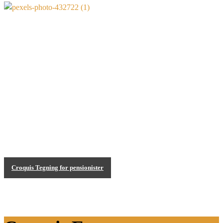
Croquis aftener
Croquis Tegning for pensionister
Croquis Events