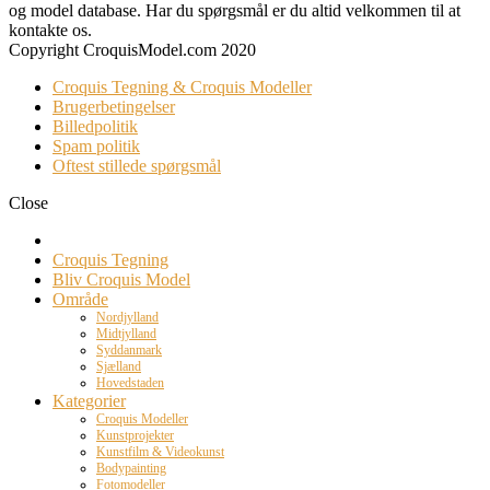
og model database. Har du spørgsmål er du altid velkommen til at
kontakte os.
Copyright CroquisModel.com 2020
Croquis Tegning & Croquis Modeller
Brugerbetingelser
Billedpolitik
Spam politik
Oftest stillede spørgsmål
Close
Croquis Tegning
Bliv Croquis Model
Område
Nordjylland
Midtjylland
Syddanmark
Sjælland
Hovedstaden
Kategorier
Croquis Modeller
Kunstprojekter
Kunstfilm & Videokunst
Bodypainting
Fotomodeller