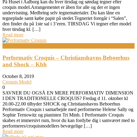
På Huset i Aalborg kan du hver tirsdag og søndag tegner efter
croquis model.Arrangementet er åben for alle og der er ingen
undervisning. Medbring selv tegnematerialer. Du kan låne en
tegneplade samt købe papir på stedet.Tegneriet foregår i “Salen”,
den finder du på 1ste sal i 3’eren. TIRSDAG Vi tegner efter model
hver tirsdag kl. […]
Read more
Croquis aftener
Performativ Croquis – Christianshavns Beboerhus
and Shock – Kbh
October 8, 2019
Croquis Model
0
SAVNER DU OGSÅ EN MERE PERFORMATIV DIMENSION
I DEN TRADITIONELLE CROQUIS? Fredag d 11. oktober kl
20.00-22.00 tilbyder SHOCK og Christianshavns Beboerhus
Performativ Croquis i samarbejde med performerne Helene Sally og
Sophie Ternowitz og pianisten Tri Minh. I Performativ Croquis
skabes et immersivt rum, hvor du kan fordybe dig i samværet med to
performeres/croquismodellers bevægelige […]
Read more