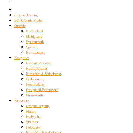
Croquis Tegning
Bliv Croquis Model
Område
Nordjylland
Midtjylland
Syddanmark
Sjælland
Hovedstaden
Kategorier
Croquis Modeller
Kunstprojekter
Kunstfilm & Videokunst
Bodypainting
Fotomodeller
Croquis til Polterabend
Firmaevents
Kunstnere
Croquis Tegning
Maleri
Bodypaint
Skulptur
Fotografer
Kunstfilm & Videokunst