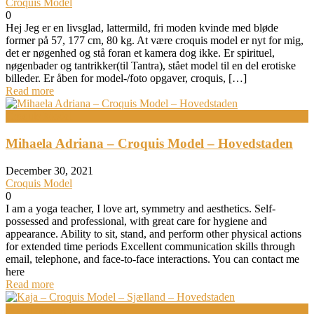
Croquis Model
0
Hej Jeg er en livsglad, lattermild, fri moden kvinde med bløde
former på 57, 177 cm, 80 kg. At være croquis model er nyt for mig,
det er nøgenhed og stå foran et kamera dog ikke. Er spirituel,
nøgenbader og tantrikker(til Tantra), stået model til en del erotiske
billeder. Er åben for model-/foto opgaver, croquis, […]
Read more
Croquis Model
Mihaela Adriana – Croquis Model – Hovedstaden
December 30, 2021
Croquis Model
0
I am a yoga teacher, I love art, symmetry and aesthetics. Self-
possessed and professional, with great care for hygiene and
appearance. Ability to sit, stand, and perform other physical actions
for extended time periods Excellent communication skills through
email, telephone, and face-to-face interactions. You can contact me
here
Read more
Bodypainting