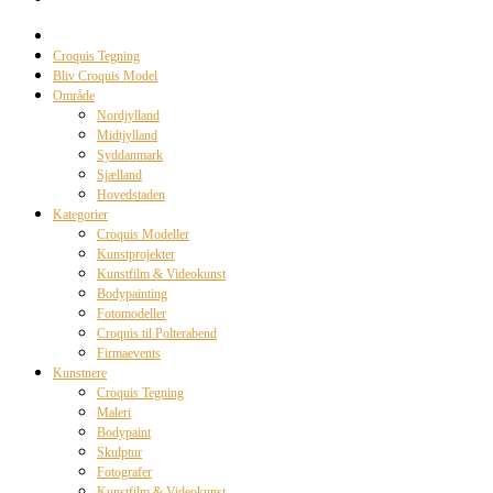
Croquis Tegning
Bliv Croquis Model
Område
Nordjylland
Midtjylland
Syddanmark
Sjælland
Hovedstaden
Kategorier
Croquis Modeller
Kunstprojekter
Kunstfilm & Videokunst
Bodypainting
Fotomodeller
Croquis til Polterabend
Firmaevents
Kunstnere
Croquis Tegning
Maleri
Bodypaint
Skulptur
Fotografer
Kunstfilm & Videokunst