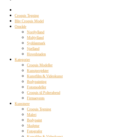
Croquis Tegning
Bliv Croquis Model
Område
Nordjylland
Midtjylland
Syddanmark
Sjælland
Hovedstaden
Kategorier
Croquis Modeller
Kunstprojekter
Kunstfilm & Videokunst
Bodypainting
Fotomodeller
Croquis til Polterabend
Firmaevents
Kunstnere
Croquis Tegning
Maleri
Bodypaint
Skulptur
Fotografer
Kunstfilm & Videokunst