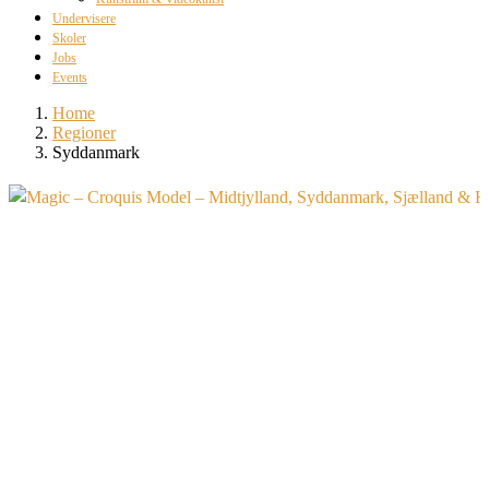
Undervisere
Skoler
Jobs
Events
Home
Regioner
Syddanmark