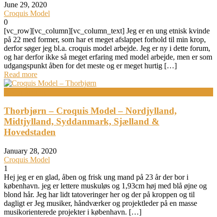
June 29, 2020
Croquis Model
0
[vc_row][vc_column][vc_column_text] Jeg er en ung etnisk kvinde
på 22 med former, som har et meget afslappet forhold til min krop,
derfor søger jeg bl.a. croquis model arbejde. Jeg er ny i dette forum,
og har derfor ikke så meget erfaring med model arbejde, men er som
udgangspunkt åben for det meste og er meget hurtig […]
Read more
Bodypainting
Thorbjørn – Croquis Model – Nordjylland,
Midtjylland, Syddanmark, Sjælland &
Hovedstaden
January 28, 2020
Croquis Model
1
Hej jeg er en glad, åben og frisk ung mand på 23 år der bor i
københavn. jeg er lettere muskuløs og 1,93cm høj med blå øjne og
blond hår. Jeg har lidt tatoveringer her og der på kroppen og til
dagligt er Jeg musiker, håndværker og projektleder på en masse
musikorienterede projekter i københavn. […]