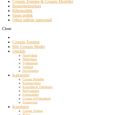
Croquis Tegning & Croquis Modeller
Brugerbetingelser
Billedpolitik
Spam politik
Oftest stillede spørgsmål
Close
Croquis Tegning
Bliv Croquis Model
Område
Nordjylland
Midtjylland
Syddanmark
Sjælland
Hovedstaden
Kategorier
Croquis Modeller
Kunstprojekter
Kunstfilm & Videokunst
Bodypainting
Fotomodeller
Croquis til Polterabend
Firmaevents
Kunstnere
Croquis Tegning
Maleri