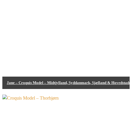
Jane – Croquis Model – Midtjylland, Syddanmark, Sjælland & Hovedstade
Bodypainting