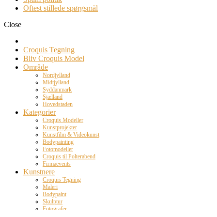
Oftest stillede spørgsmål
Close
Croquis Tegning
Bliv Croquis Model
Område
Nordjylland
Midtjylland
Syddanmark
Sjælland
Hovedstaden
Kategorier
Croquis Modeller
Kunstprojekter
Kunstfilm & Videokunst
Bodypainting
Fotomodeller
Croquis til Polterabend
Firmaevents
Kunstnere
Croquis Tegning
Maleri
Bodypaint
Skulptur
Fotografer
Kunstfilm & Videokunst