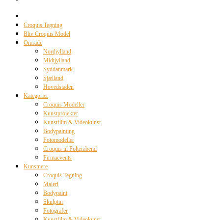
Croquis Tegning
Bliv Croquis Model
Område
Nordjylland
Midtjylland
Syddanmark
Sjælland
Hovedstaden
Kategorier
Croquis Modeller
Kunstprojekter
Kunstfilm & Videokunst
Bodypainting
Fotomodeller
Croquis til Polterabend
Firmaevents
Kunstnere
Croquis Tegning
Maleri
Bodypaint
Skulptur
Fotografer
Kunstfilm & Videokunst