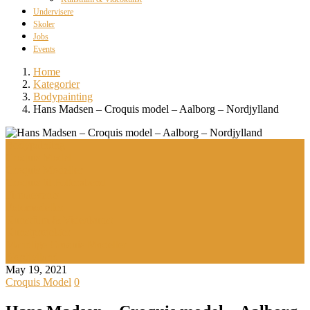
Undervisere
Skoler
Jobs
Events
Home
Kategorier
Bodypainting
Hans Madsen – Croquis model – Aalborg – Nordjylland
Bodypainting
Croquis Model
Croquis Modeller
Croquis til Polterabend
Firmaevents
Fotomodeller
Kunstfilm & Videokunst
Kunstprojekter
Mandlige Croquis Modeller
Nordjylland
May 19, 2021
Croquis Model
0