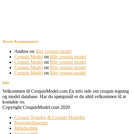
Nyeste Kommentarer
Andrea
on
Bliv croquis model
Croquis Model
on
Bliv croquis model
Croquis Model
on
Bliv croquis model
Croquis Model
on
Bliv croquis model
Croquis Model
on
Bliv croquis model
Info
Velkommen til CroquisModel.com En info side om croquis tegning
og model database. Har du spørgsmål er du altid velkommen til at
kontakte os.
Copyright CroquisModel.com 2020
Croquis Tegning & Croquis Modeller
Brugerbetingelser
Billedpolitik
Spam politik