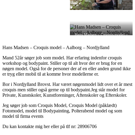
Hans Madsen – Croquis model –
Aalborg – Nordjylland
Hans Madsen – Croquis model – Aalborg – Nordjylland
Mand 52år søger job som model. Har erfaring indenfor croquis
workshop og bodypaint. Stiller op til alt hvor der er brug for en
nøgen model. Også for de personer der af en eller anden grund ikke
er tryg eller mobil til at komme hvor modellerne er.
Bor i Nordjylland Brovst. Har været nøgenmodel lidt over et år mest
croquis men stiller også gerne op til bodypaint.Jeg står model for
Private, Kunstskoler, Kunstforeninger, Aftenskoler og Efterskoler.
Jeg søger job som Croquis Model, Croquis Model (påklædt)
Fotomodel, model til Bodypainting, Polterabend model og som
model til firma events
Du kan kontakte mig her eller på tlf nr: 28906706