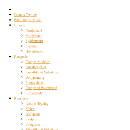
Croquis Tegning
Bliv Croquis Model
Område
Nordjylland
Midtjylland
Syddanmark
Sjælland
Hovedstaden
Kategorier
Croquis Modeller
Kunstprojekter
Kunstfilm & Videokunst
Bodypainting
Fotomodeller
Croquis til Polterabend
Firmaevents
Kunstnere
Croquis Tegning
Maleri
Bodypaint
Skulptur
Fotografer
Kunstfilm & Videokunst