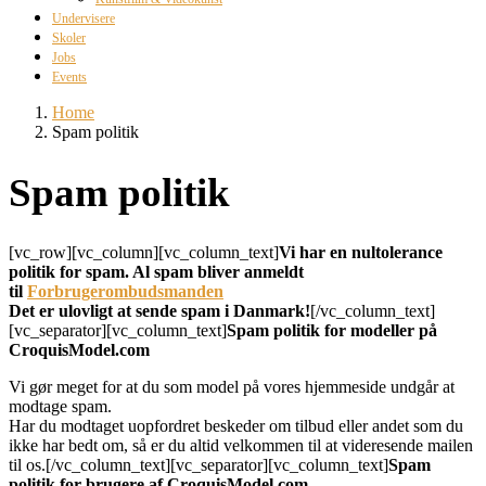
Undervisere
Skoler
Jobs
Events
Home
Spam politik
Spam politik
[vc_row][vc_column][vc_column_text]
Vi har en nultolerance
politik for spam. Al spam bliver anmeldt
til
Forbrugerombudsmanden
Det er ulovligt at sende spam i Danmark!
[/vc_column_text]
[vc_separator][vc_column_text]
Spam politik for modeller på
CroquisModel.com
Vi gør meget for at du som model på vores hjemmeside undgår at
modtage spam.
Har du modtaget uopfordret beskeder om tilbud eller andet som du
ikke har bedt om, så er du altid velkommen til at videresende mailen
til os.[/vc_column_text][vc_separator][vc_column_text]
Spam
politik for brugere af CroquisModel.com