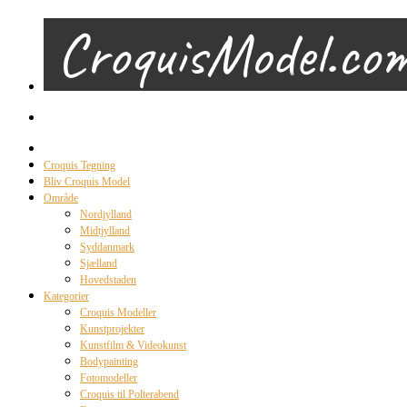
Croquis Tegning
Bliv Croquis Model
Område
Nordjylland
Midtjylland
Syddanmark
Sjælland
Hovedstaden
Kategorier
Croquis Modeller
Kunstprojekter
Kunstfilm & Videokunst
Bodypainting
Fotomodeller
Croquis til Polterabend