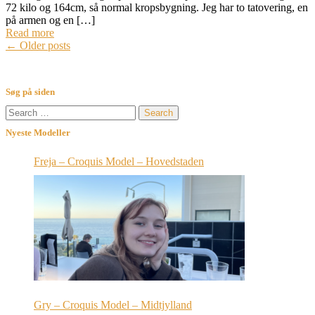
72 kilo og 164cm, så normal kropsbygning. Jeg har to tatovering, en
på armen og en […]
Read more
Posts
←
Older posts
navigation
Søg på siden
Search
for:
Nyeste Modeller
Freja – Croquis Model – Hovedstaden
Gry – Croquis Model – Midtjylland