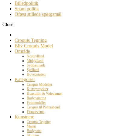
Billedpolitik
Spam politik
Oftest stillede spørgsmål
Close
Croquis Tegning
Bliv Croquis Model
Område
Nordjylland
Midtjylland
Syddanmark
Sjælland
Hovedstaden
Kategorier
Croquis Modeller
Kunstprojekter
Kunstfilm & Videokunst
Bodypainting
Fotomodeller
Croquis til Polterabend
Firmaevents
Kunstnere
Croquis Tegning
Maleri
Bodypaint
Skulptur