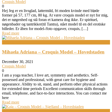
Croquis Model
0
Hej Jeg er en livsglad, lattermild, fri moden kvinde med bløde
former på 57, 177 cm, 80 kg. At være croquis model er nyt for mig,
det er nøgenhed og stå foran et kamera dog ikke. Er spirituel,
nøgenbader og tantrikker(til Tantra), stået model til en del erotiske
billeder. Er åben for model-/foto opgaver, croquis, […]
Read more
Croquis Model
Mihaela Adriana – Croquis Model – Hovedstaden
December 30, 2021
Croquis Model
0
I am a yoga teacher, I love art, symmetry and aesthetics. Self-
possessed and professional, with great care for hygiene and
appearance. Ability to sit, stand, and perform other physical actions
for extended time periods Excellent communication skills through
email, telephone, and face-to-face interactions. You can contact me
here
Read more
Bodypainting