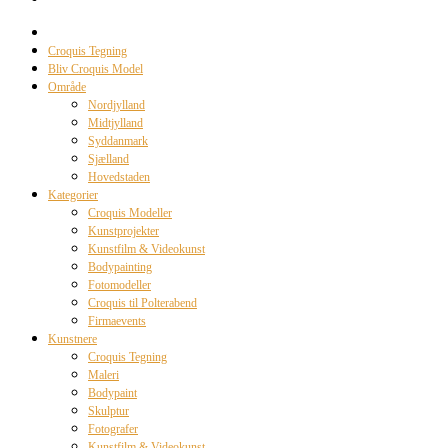
Croquis Tegning
Bliv Croquis Model
Område
Nordjylland
Midtjylland
Syddanmark
Sjælland
Hovedstaden
Kategorier
Croquis Modeller
Kunstprojekter
Kunstfilm & Videokunst
Bodypainting
Fotomodeller
Croquis til Polterabend
Firmaevents
Kunstnere
Croquis Tegning
Maleri
Bodypaint
Skulptur
Fotografer
Kunstfilm & Videokunst