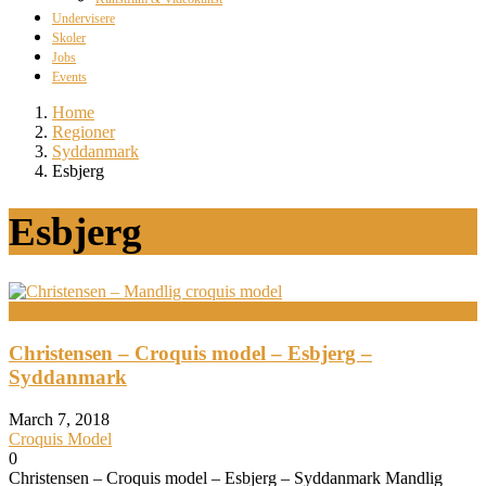
Undervisere
Skoler
Jobs
Events
Home
Regioner
Syddanmark
Esbjerg
Esbjerg
Croquis Modeller
Christensen – Croquis model – Esbjerg –
Syddanmark
March 7, 2018
Croquis Model
0
Christensen – Croquis model – Esbjerg – Syddanmark Mandlig