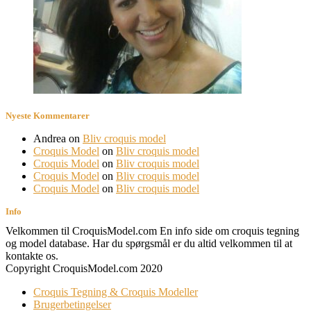
Nyeste Kommentarer
Andrea
on
Bliv croquis model
Croquis Model
on
Bliv croquis model
Croquis Model
on
Bliv croquis model
Croquis Model
on
Bliv croquis model
Croquis Model
on
Bliv croquis model
Info
Velkommen til CroquisModel.com En info side om croquis tegning
og model database. Har du spørgsmål er du altid velkommen til at
kontakte os.
Copyright CroquisModel.com 2020
Croquis Tegning & Croquis Modeller
Brugerbetingelser