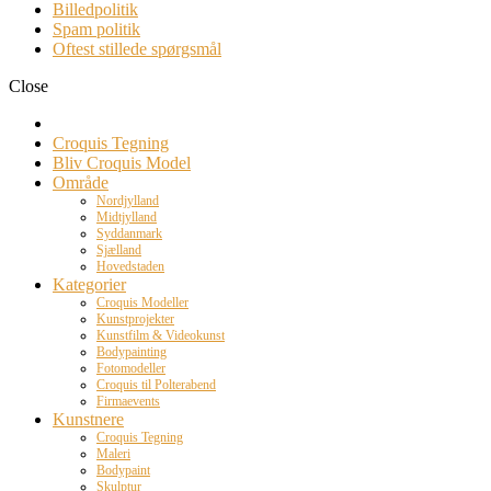
Billedpolitik
Spam politik
Oftest stillede spørgsmål
Close
Croquis Tegning
Bliv Croquis Model
Område
Nordjylland
Midtjylland
Syddanmark
Sjælland
Hovedstaden
Kategorier
Croquis Modeller
Kunstprojekter
Kunstfilm & Videokunst
Bodypainting
Fotomodeller
Croquis til Polterabend
Firmaevents
Kunstnere
Croquis Tegning
Maleri
Bodypaint
Skulptur