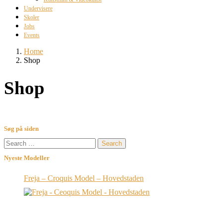
Undervisere
Skoler
Jobs
Events
Home
Shop
Shop
Søg på siden
Search
for:
Nyeste Modeller
Freja – Croquis Model – Hovedstaden