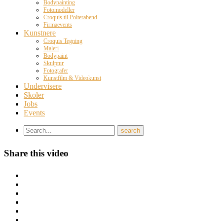
Bodypainting
Fotomodeller
Croquis til Polterabend
Firmaevents
Kunstnere
Croquis Tegning
Maleri
Bodypaint
Skulptur
Fotografer
Kunstfilm & Videokunst
Undervisere
Skoler
Jobs
Events
Share this video