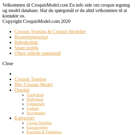
Velkommen til CroquisModel.com En info side om croquis tegning
og model database. Har du spørgsmål er du altid velkommen til at
kontakte os.
Copyright CroquisModel.com 2020
Croquis Tegning & Croquis Modeller
Brugerbetingelser
Billedpolitik
Spam politik
Oftest stillede spørgsmål
Close
Croquis Tegning
Bliv Croquis Model
Område
Nordjylland
Midtjylland
Syddanmark
Sjælland
Hovedstaden
Kategorier
Croquis Modeller
Kunstprojekter
Kunstfilm & Videokunst