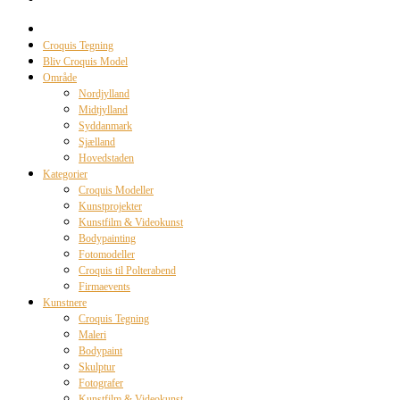
Croquis Tegning
Bliv Croquis Model
Område
Nordjylland
Midtjylland
Syddanmark
Sjælland
Hovedstaden
Kategorier
Croquis Modeller
Kunstprojekter
Kunstfilm & Videokunst
Bodypainting
Fotomodeller
Croquis til Polterabend
Firmaevents
Kunstnere
Croquis Tegning
Maleri
Bodypaint
Skulptur
Fotografer
Kunstfilm & Videokunst