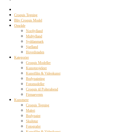
Croquis Tegning
Bliv Croquis Model
Område
Nordjylland
Midtjylland
Syddanmark
Sjælland
Hovedstaden
Kategorier
Croquis Modeller
Kunstprojekter
Kunstfilm & Videokunst
Bodypainting
Fotomodeller
Croquis til Polterabend
Firmaevents
Kunstnere
Croquis Tegning
Maleri
Bodypaint
Skulptur
Fotografer
Kunstfilm & Videokunst