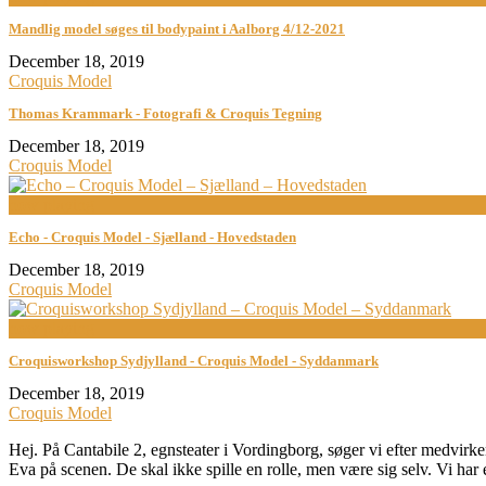
Mandlig model søges til bodypaint i Aalborg 4/12-2021
December 18, 2019
Croquis Model
Thomas Krammark - Fotografi & Croquis Tegning
December 18, 2019
Croquis Model
now playing
Echo - Croquis Model - Sjælland - Hovedstaden
December 18, 2019
Croquis Model
now playing
Croquisworkshop Sydjylland - Croquis Model - Syddanmark
December 18, 2019
Croquis Model
Hej. På Cantabile 2, egnsteater i Vordingborg, søger vi efter medvirken
Eva på scenen. De skal ikke spille en rolle, men være sig selv. Vi har