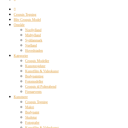
Croquis Tegning
Bliv Croquis Model
Område
Nordjylland
Midtjylland
Syddanmark
Sjælland
Hovedstaden
Kategorier
Croquis Modeller
Kunstprojekter
Kunstfilm & Videokunst
Bodypainting
Fotomodeller
Croquis til Polterabend
Firmaevents
Kunstnere
Croquis Tegning
Maleri
Bodypaint
Skulptur
Fotografer
Kunstfilm & Videokunst