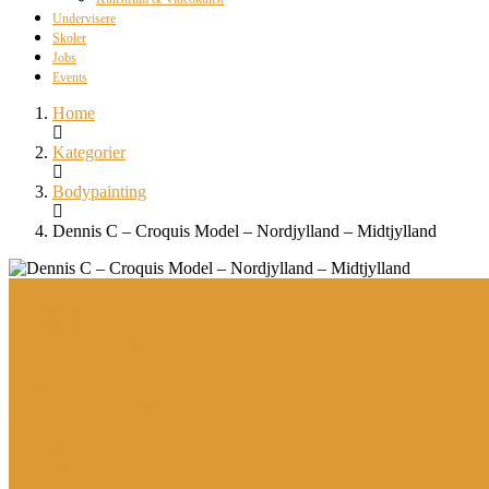
Undervisere
Skoler
Jobs
Events
Home
Kategorier
Bodypainting
Dennis C – Croquis Model – Nordjylland – Midtjylland
Bodypainting
Croquis Model
Croquis Modeller
Croquis til Polterabend
Firmaevents
Fotomodeller
Kunstfilm & Videokunst
Kunstprojekter
Mandlige Croquis Modeller
Midtjylland
Nordjylland