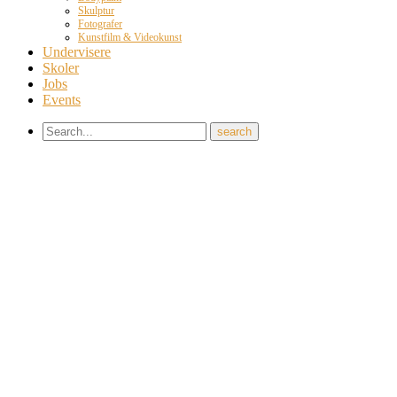
Skulptur
Fotografer
Kunstfilm & Videokunst
Undervisere
Skoler
Jobs
Events
×
REPORT THIS
Error:
Contact form not found.
Share this video