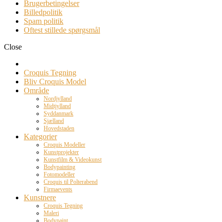
Brugerbetingelser
Billedpolitik
Spam politik
Oftest stillede spørgsmål
Close
Croquis Tegning
Bliv Croquis Model
Område
Nordjylland
Midtjylland
Syddanmark
Sjælland
Hovedstaden
Kategorier
Croquis Modeller
Kunstprojekter
Kunstfilm & Videokunst
Bodypainting
Fotomodeller
Croquis til Polterabend
Firmaevents
Kunstnere
Croquis Tegning
Maleri
Bodypaint