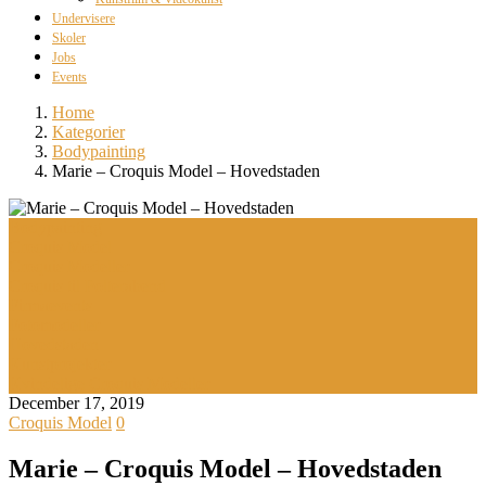
Undervisere
Skoler
Jobs
Events
Home
Kategorier
Bodypainting
Marie – Croquis Model – Hovedstaden
Bodypainting
Croquis Model
Croquis Modeller
Croquis til Polterabend
Firmaevents
Fotomodeller
Hovedstaden
Kunstprojekter
Kvindelige Croquis Modeller
December 17, 2019
Croquis Model
0
Marie – Croquis Model – Hovedstaden