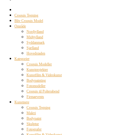
Croquis Tegning
Bliv Croquis Model
Område
Nordjylland
Midtjylland
Syddanmark
Sjælland
Hovedstaden
Kategorier
Croquis Modeller
Kunstprojekter
Kunstfilm & Videokunst
Bodypainting
Fotomodeller
Croquis til Polterabend
Firmaevents
Kunstnere
Croquis Tegning
Maleri
Bodypaint
Skulptur
Fotografer
Kunstfilm & Videokunst