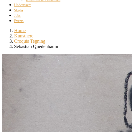
Undervisere
Skoler
Jobs
Events
Home
Kunstnere
Croquis Tegning
Sebastian Quedenbaum