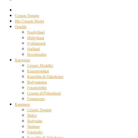
Croquis Tegning
Bliv Croquis Model
Område
Nordjylland
Midtjylland
Syddanmark
Sjælland
Hovedstaden
Kategorier
Croquis Modeller
Kunstprojekter
Kunstfilm & Videokunst
Bodypainting
Fotomodeller
Croquis til Polterabend
Firmaevents
Kunstnere
Croquis Tegning
Maleri
Bodypaint
Skulptur
Fotografer
Kunstfilm & Videokunst