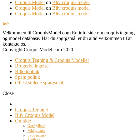
Croquis Model
on
Bliv croquis model
Croquis Model
on
Bliv croquis model
Croquis Model
on
Bliv croquis model
Info
Velkommen til CroquisModel.com En info side om croquis tegning
og model database. Har du spørgsmål er du altid velkommen til at
kontakte os.
Copyright CroquisModel.com 2020
Croquis Tegning & Croquis Modeller
Brugerbetingelser
Billedpolitik
Spam politik
Oftest stillede spørgsmål
Close
Croquis Tegning
Bliv Croquis Model
Område
Nordjylland
Midtjylland
Syddanmark
Sjælland