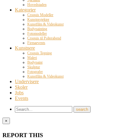
Hovedstaden
Kategorier
Croquis Modeller
Kunstprojekter
Kunstfilm & Videokunst
Bodypainting
Fotomodeller
Croquis til Polterabend
Firmaevents
Kunstnere
Croquis Tegning
Maleri
Bodypaint
Skulptur
Fotografer
Kunstfilm & Videokunst
Undervisere
Skoler
Jobs
Events
×
REPORT THIS