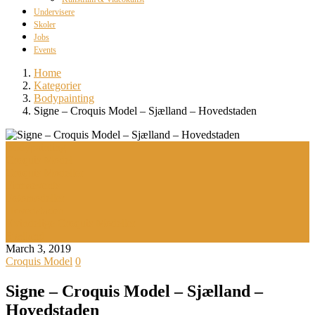
Undervisere
Skoler
Jobs
Events
Home
Kategorier
Bodypainting
Signe – Croquis Model – Sjælland – Hovedstaden
Bodypainting
Croquis Model
Croquis Modeller
Firmaevents
Fotomodeller
Hovedstaden
Kvindelige Croquis Modeller
Sjælland
March 3, 2019
Croquis Model
0
Signe – Croquis Model – Sjælland –
Hovedstaden