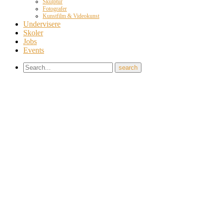
Skulptur
Fotografer
Kunstfilm & Videokunst
Undervisere
Skoler
Jobs
Events
×
REPORT THIS
Error:
Contact form not found.
Share this video