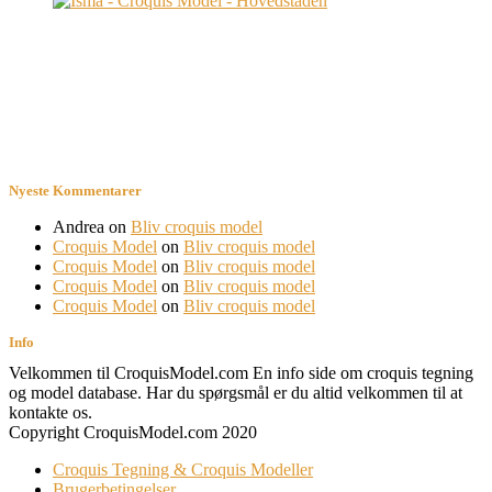
Nyeste Kommentarer
Andrea
on
Bliv croquis model
Croquis Model
on
Bliv croquis model
Croquis Model
on
Bliv croquis model
Croquis Model
on
Bliv croquis model
Croquis Model
on
Bliv croquis model
Info
Velkommen til CroquisModel.com En info side om croquis tegning
og model database. Har du spørgsmål er du altid velkommen til at
kontakte os.
Copyright CroquisModel.com 2020
Croquis Tegning & Croquis Modeller
Brugerbetingelser