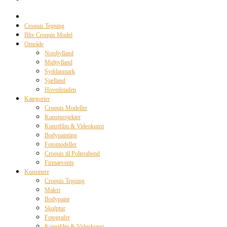
Croquis Tegning
Bliv Croquis Model
Område
Nordjylland
Midtjylland
Syddanmark
Sjælland
Hovedstaden
Kategorier
Croquis Modeller
Kunstprojekter
Kunstfilm & Videokunst
Bodypainting
Fotomodeller
Croquis til Polterabend
Firmaevents
Kunstnere
Croquis Tegning
Maleri
Bodypaint
Skulptur
Fotografer
Kunstfilm & Videokunst