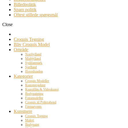
Billedpolitik
Spam politik
Oftest stillede spørgsmål
Close
Croquis Tegning
Bliv Croquis Model
Område
Nordjylland
Midtjylland
Syddanmark
Sjælland
Hovedstaden
Kategorier
Croquis Modeller
Kunstprojekter
Kunstfilm & Videokunst
Bodypainting
Fotomodeller
Croquis til Polterabend
Firmaevents
Kunstnere
Croquis Tegning
Maleri
Bodypaint