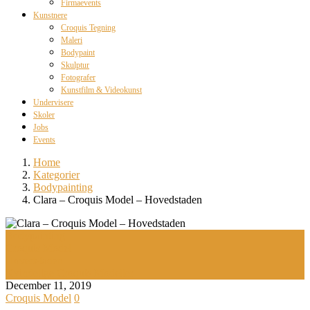
Firmaevents
Kunstnere
Croquis Tegning
Maleri
Bodypaint
Skulptur
Fotografer
Kunstfilm & Videokunst
Undervisere
Skoler
Jobs
Events
Home
Kategorier
Bodypainting
Clara – Croquis Model – Hovedstaden
Bodypainting
Croquis Model
Hovedstaden
Kvindelige Croquis Modeller
December 11, 2019
Croquis Model
0