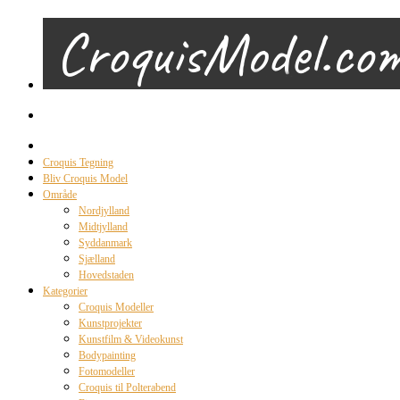
Croquis Tegning
Bliv Croquis Model
Område
Nordjylland
Midtjylland
Syddanmark
Sjælland
Hovedstaden
Kategorier
Croquis Modeller
Kunstprojekter
Kunstfilm & Videokunst
Bodypainting
Fotomodeller
Croquis til Polterabend