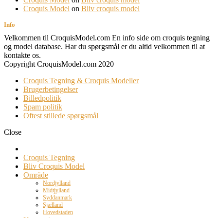
Croquis Model
on
Bliv croquis model
Info
Velkommen til CroquisModel.com En info side om croquis tegning
og model database. Har du spørgsmål er du altid velkommen til at
kontakte os.
Copyright CroquisModel.com 2020
Croquis Tegning & Croquis Modeller
Brugerbetingelser
Billedpolitik
Spam politik
Oftest stillede spørgsmål
Close
Croquis Tegning
Bliv Croquis Model
Område
Nordjylland
Midtjylland
Syddanmark
Sjælland
Hovedstaden