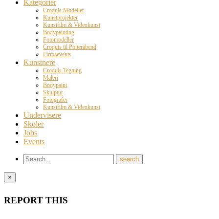
Kategorier
Croquis Modeller
Kunstprojekter
Kunstfilm & Videokunst
Bodypainting
Fotomodeller
Croquis til Polterabend
Firmaevents
Kunstnere
Croquis Tegning
Maleri
Bodypaint
Skulptur
Fotografer
Kunstfilm & Videokunst
Undervisere
Skoler
Jobs
Events
×
REPORT THIS