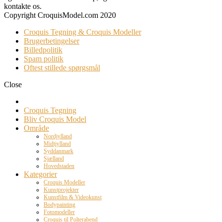
kontakte os.
Copyright CroquisModel.com 2020
Croquis Tegning & Croquis Modeller
Brugerbetingelser
Billedpolitik
Spam politik
Oftest stillede spørgsmål
Close
Croquis Tegning
Bliv Croquis Model
Område
Nordjylland
Midtjylland
Syddanmark
Sjælland
Hovedstaden
Kategorier
Croquis Modeller
Kunstprojekter
Kunstfilm & Videokunst
Bodypainting
Fotomodeller
Croquis til Polterabend