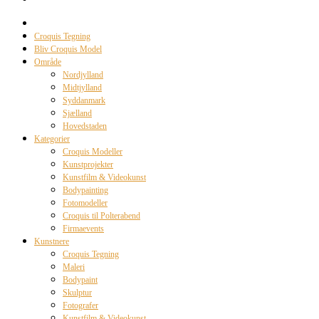
Croquis Tegning
Bliv Croquis Model
Område
Nordjylland
Midtjylland
Syddanmark
Sjælland
Hovedstaden
Kategorier
Croquis Modeller
Kunstprojekter
Kunstfilm & Videokunst
Bodypainting
Fotomodeller
Croquis til Polterabend
Firmaevents
Kunstnere
Croquis Tegning
Maleri
Bodypaint
Skulptur
Fotografer
Kunstfilm & Videokunst