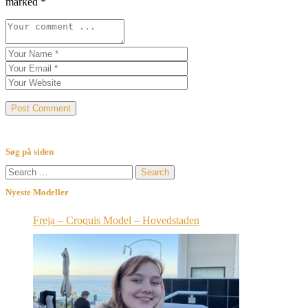
marked
*
Søg på siden
Search
for:
Nyeste Modeller
Freja – Croquis Model – Hovedstaden