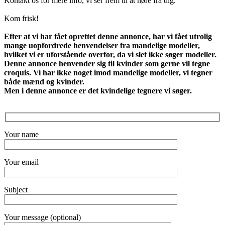
Kontakt os for mere info, vi ser frem til at høre fra dig.
Kom frisk!
Efter at vi har fået oprettet denne annonce, har vi fået utrolig
mange uopfordrede henvendelser fra mandelige modeller,
hvilket vi er uforstående overfor, da vi slet ikke søger modeller.
Denne annonce henvender sig til kvinder som gerne vil tegne
croquis.
Vi har ikke noget imod mandelige modeller, vi tegner
både mænd og kvinder.
Men i denne annonce er det kvindelige tegnere vi søger.
Your name
Your email
Subject
Your message (optional)