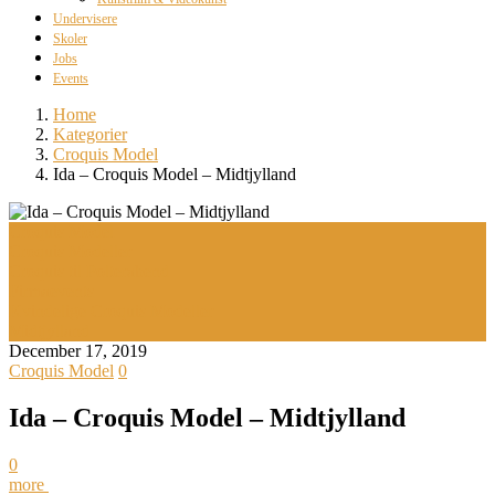
Undervisere
Skoler
Jobs
Events
Home
Kategorier
Croquis Model
Ida – Croquis Model – Midtjylland
Croquis Model
Croquis Modeller
Croquis til Polterabend
Firmaevents
Kvindelige Croquis Modeller
Midtjylland
December 17, 2019
Croquis Model
0
Ida – Croquis Model – Midtjylland
0
more