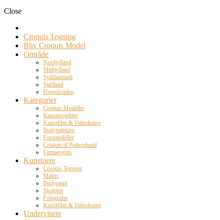
Close
Croquis Tegning
Bliv Croquis Model
Område
Nordjylland
Midtjylland
Syddanmark
Sjælland
Hovedstaden
Kategorier
Croquis Modeller
Kunstprojekter
Kunstfilm & Videokunst
Bodypainting
Fotomodeller
Croquis til Polterabend
Firmaevents
Kunstnere
Croquis Tegning
Maleri
Bodypaint
Skulptur
Fotografer
Kunstfilm & Videokunst
Undervisere