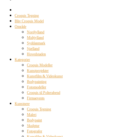
Croquis Tegning
Bliv Croquis Model
Område
Nordjylland
Midtjylland
Syddanmark
Sjælland
Hovedstaden
Kategorier
Croquis Modeller
Kunstprojekter
Kunstfilm & Videokunst
Bodypainting
Fotomodeller
Croquis til Polterabend
Firmaevents
Kunstnere
Croquis Tegning
Maleri
Bodypaint
Skulptur
Fotografer
Kunstfilm & Videokunst