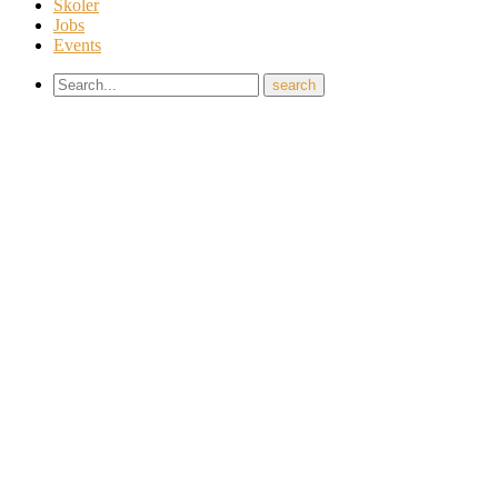
Skoler
Jobs
Events
×
REPORT THIS
Error:
Contact form not found.
Share this video