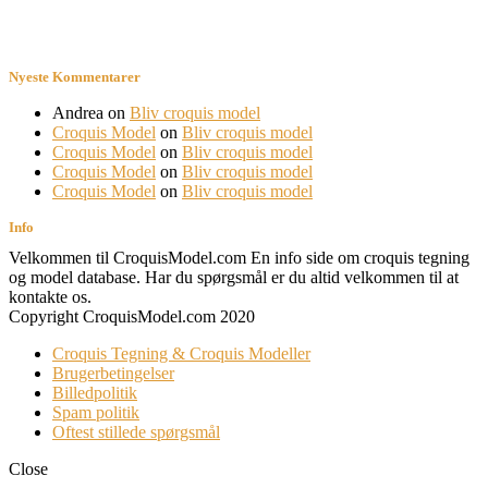
Nyeste Kommentarer
Andrea
on
Bliv croquis model
Croquis Model
on
Bliv croquis model
Croquis Model
on
Bliv croquis model
Croquis Model
on
Bliv croquis model
Croquis Model
on
Bliv croquis model
Info
Velkommen til CroquisModel.com En info side om croquis tegning
og model database. Har du spørgsmål er du altid velkommen til at
kontakte os.
Copyright CroquisModel.com 2020
Croquis Tegning & Croquis Modeller
Brugerbetingelser
Billedpolitik
Spam politik
Oftest stillede spørgsmål
Close