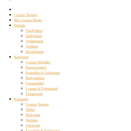
Croquis Tegning
Bliv Croquis Model
Område
Nordjylland
Midtjylland
Syddanmark
Sjælland
Hovedstaden
Kategorier
Croquis Modeller
Kunstprojekter
Kunstfilm & Videokunst
Bodypainting
Fotomodeller
Croquis til Polterabend
Firmaevents
Kunstnere
Croquis Tegning
Maleri
Bodypaint
Skulptur
Fotografer
Kunstfilm & Videokunst