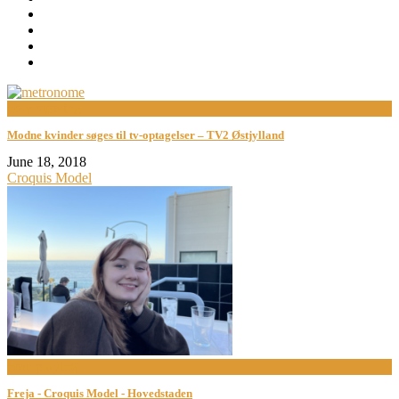
now viewing
Modne kvinder søges til tv-optagelser – TV2 Østjylland
June 18, 2018
Croquis Model
now playing
Freja - Croquis Model - Hovedstaden