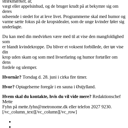
strækmærker, ar,
vægt eller appelsinhud, og de bruger krudt på at bekymre sig om
deres
udseende i stedet for at leve livet. Programmerne skal med humor og
varme sætte fokus på de kropsidealer, som de unge kvinder føler sig
underlagte.
Du kan med din medvirken være med til at vise den mangfoldighed
som
er blandt kvindekroppe. Du bliver et voksent forbillede, der tør vise
din
krop uden skam og som med livserfaring og humor fortæller om
dens
fordele og ulemper.
Hvornår?
Torsdag d. 28. juni i cirka fire timer.
Hvor?
Optagelserne foregår i en sauna i Østjylland.
Hvem skal du kontakte, hvis du vil vide mere?
Redaktionschef
Mette
Fyhn på mette.fyhn@metronome.dk eller telefon 2027 9230.
[/vc_column_text][/vc_column][/vc_row]