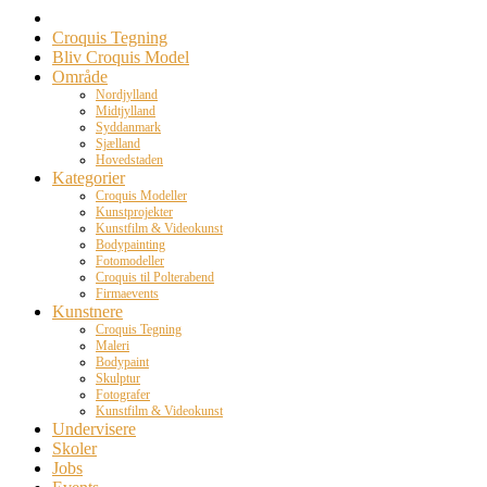
Croquis Tegning
Bliv Croquis Model
Område
Nordjylland
Midtjylland
Syddanmark
Sjælland
Hovedstaden
Kategorier
Croquis Modeller
Kunstprojekter
Kunstfilm & Videokunst
Bodypainting
Fotomodeller
Croquis til Polterabend
Firmaevents
Kunstnere
Croquis Tegning
Maleri
Bodypaint
Skulptur
Fotografer
Kunstfilm & Videokunst
Undervisere
Skoler
Jobs