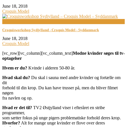
June 18, 2018
Croquis Model
now playing
Croquisworkshop Sydjylland - Croquis Model - Syddanmark
June 18, 2018
Croquis Model
[vc_row][vc_column][vc_column_text]
Modne kvinder søges til tv-
optagelser
Hvem er du?
Kvinde i alderen 50-80 år.
Hvad skal du?
Du skal i sauna med andre kvinder og fortælle om
dit
forhold til din krop. Du kan have trusser på, men du bliver filmet
nøgen
fra navlen og op.
Hvad er det til?
TV2 Østjylland viser i efteråret en stribe
programmer,
som sætter fokus på unge pigers problematiske forhold deres krop.
Hvorfor?
Alt for mange unge kvinder er flove over deres