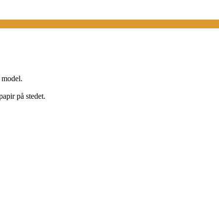
s model.
apir på stedet.