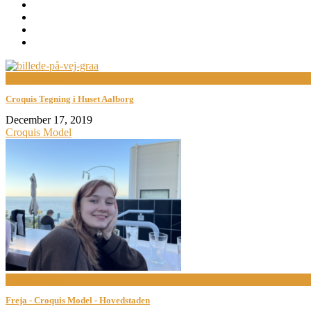
now viewing
Croquis Tegning i Huset Aalborg
December 17, 2019
Croquis Model
now playing
Freja - Croquis Model - Hovedstaden