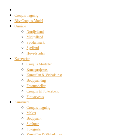
Croquis Tegning
Bliv Croquis Model
Område
Nordjylland
Midtjylland
Syddanmark
Sjælland
Hovedstaden
Kategorier
Croquis Modeller
Kunstprojekter
Kunstfilm & Videokunst
Bodypainting
Fotomodeller
Croquis til Polterabend
Firmaevents
Kunstnere
Croquis Tegning
Maleri
Bodypaint
Skulptur
Fotografer
Kunstfilm & Videokunst