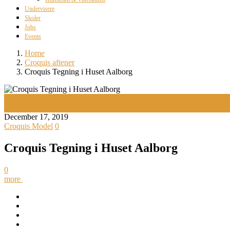
Undervisere
Skoler
Jobs
Events
Home
Croquis aftener
Croquis Tegning i Huset Aalborg
Croquis aftener
Croquis Events
December 17, 2019
Croquis Model
0
Croquis Tegning i Huset Aalborg
0
more