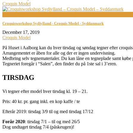
Croquis Model
now playing
Croquisworkshop Sydjylland - Croquis Model - Syddanmark
December 17, 2019
Croquis Model
På Huset i Aalborg kan du hver tirsdag og søndag tegner efter croqui
Arrangementet er åben for alle og der er ingen undervisning.
Medbring selv tegnematerialer. Du kan låne en tegneplade samt købe p
Tegneriet foregår i “Salen”, den finder du på 1ste sal i 3’eren.
TIRSDAG
Vi tegner efter model hver tirsdag kl. 19 – 21.
Pris: 40 kr. pr. gang inkl. en kop kaffe / te
Efterår 2019: tirsdag 3/9 til og med tirsdag 17/12
Forår 2020
: tirsdag 7/1 – til og med 26/5
Dog undtaget tirsdag 7/4 (påskeugen)!