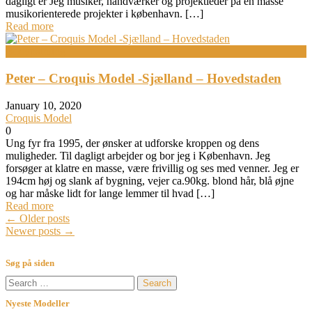
dagligt er Jeg musiker, håndværker og projektleder på en masse
musikorienterede projekter i københavn. […]
Read more
Bodypainting
Peter – Croquis Model -Sjælland – Hovedstaden
January 10, 2020
Croquis Model
0
Ung fyr fra 1995, der ønsker at udforske kroppen og dens
muligheder. Til dagligt arbejder og bor jeg i København. Jeg
forsøger at klatre en masse, være frivillig og ses med venner. Jeg er
194cm høj og slank af bygning, vejer ca.90kg. blond hår, blå øjne
og har måske lidt for lange lemmer til hvad […]
Read more
Posts
←
Older posts
Newer posts
→
navigation
Søg på siden
Search
for:
Nyeste Modeller