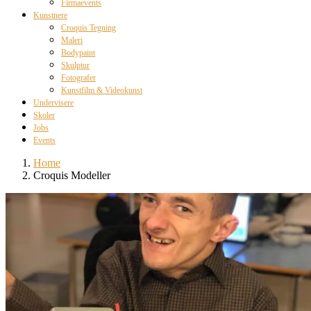
Firmaevents
Kunstnere
Croquis Tegning
Maleri
Bodypaint
Skulptur
Fotografer
Kunstfilm & Videokunst
Undervisere
Skoler
Jobs
Events
Home
Croquis Modeller