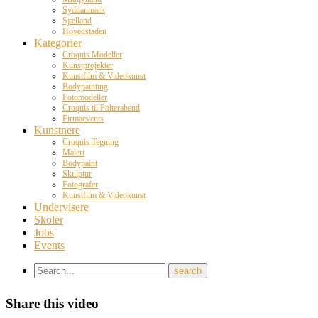
Syddanmark
Sjælland
Hovedstaden
Kategorier
Croquis Modeller
Kunstprojekter
Kunstfilm & Videokunst
Bodypainting
Fotomodeller
Croquis til Polterabend
Firmaevents
Kunstnere
Croquis Tegning
Maleri
Bodypaint
Skulptur
Fotografer
Kunstfilm & Videokunst
Undervisere
Skoler
Jobs
Events
Share this video