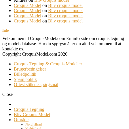
Andrea
on
Bliv croquis model
Croquis Model
on
Bliv croquis model
Croquis Model
on
Bliv croquis model
Croquis Model
on
Bliv croquis model
Croquis Model
on
Bliv croquis model
Info
Velkommen til CroquisModel.com En info side om croquis tegning
og model database. Har du spørgsmål er du altid velkommen til at
kontakte os.
Copyright CroquisModel.com 2020
Croquis Tegning & Croquis Modeller
Brugerbetingelser
Billedpolitik
Spam politik
Oftest stillede spørgsmål
Close
Croquis Tegning
Bliv Croquis Model
Område
Nordjylland
Midtjylland