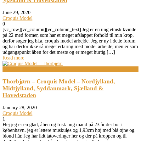
Sjælland & Hovedstaden
June 29, 2020
Croquis Model
0
[vc_row][vc_column][vc_column_text] Jeg er en ung etnisk kvinde
på 22 med former, som har et meget afslappet forhold til min krop,
derfor søger jeg bl.a. croquis model arbejde. Jeg er ny i dette forum,
og har derfor ikke så meget erfaring med model arbejde, men er som
udgangspunkt åben for det meste og er meget hurtig […]
Read more
Bodypainting
Thorbjørn – Croquis Model – Nordjylland,
Midtjylland, Syddanmark, Sjælland &
Hovedstaden
January 28, 2020
Croquis Model
1
Hej jeg er en glad, åben og frisk ung mand på 23 år der bor i
københavn. jeg er lettere muskuløs og 1,93cm høj med blå øjne og
blond hår. Jeg har lidt tatoveringer her og der på kroppen og til