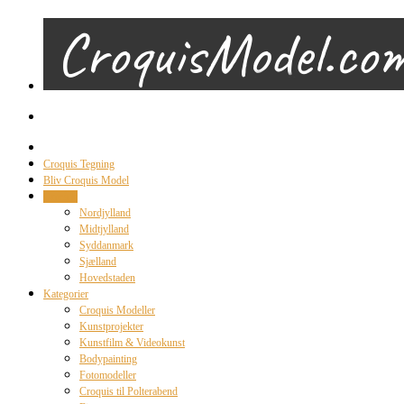
Croquis Tegning
Bliv Croquis Model
Område
Nordjylland
Midtjylland
Syddanmark
Sjælland
Hovedstaden
Kategorier
Croquis Modeller
Kunstprojekter
Kunstfilm & Videokunst
Bodypainting
Fotomodeller
Croquis til Polterabend